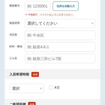
郵便番号
住所を自動入力
※ 半角数字、ハイフンなしでご入力ください。
都道府県
市区郡
町村・番地
ビル名
入居希望時期
必須
未定
ご希望面積
必須