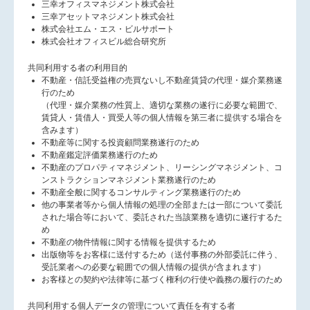
三幸オフィスマネジメント株式会社
三幸アセットマネジメント株式会社
株式会社エム・エス・ビルサポート
株式会社オフィスビル総合研究所
共同利用する者の利用目的
不動産・信託受益権の売買ないし不動産賃貸の代理・媒介業務遂
行のため
（代理・媒介業務の性質上、適切な業務の遂行に必要な範囲で、
賃貸人・賃借人・買受人等の個人情報を第三者に提供する場合を
含みます）
不動産等に関する投資顧問業務遂行のため
不動産鑑定評価業務遂行のため
不動産のプロパティマネジメント、リーシングマネジメント、コ
ンストラクションマネジメント業務遂行のため
不動産全般に関するコンサルティング業務遂行のため
他の事業者等から個人情報の処理の全部または一部について委託
された場合等において、委託された当該業務を適切に遂行するた
め
不動産の物件情報に関する情報を提供するため
出版物等をお客様に送付するため（送付事務の外部委託に伴う、
受託業者への必要な範囲での個人情報の提供が含まれます）
お客様との契約や法律等に基づく権利の行使や義務の履行のため
共同利用する個人データの管理について責任を有する者