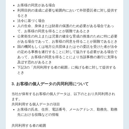
お客様の同意がある場合
利用目的の達成に必要な範囲内において外部委託者に対し提供す
るとき
法令に基づく場合
人の生命、身体または財産の保護のため必要がある場合であっ
て、お客様の同意を得ることが困難であるとき
公衆衛生の向上または児童の健全な育成の推進のために特に必要
がある場合であって、お客様の同意を得ることが困難であるとき
国の機関もしくは地方公共団体またはその委託を受けた者が法令
の定める事務を遂行することに対して協力する必要がある場合で
あって、お客様の同意を得ることにより当該事務の遂行に支障を
及ぼす恐れがあるとき
下記3の「共同利用する者の範囲」に掲げる者に対して提供する
とき
3. お客様の個人データの共同利用について
当社が保有するお客様の個人データは、以下のとおり共同利用され
ます。
共同利用する個人データの項目
お客様の氏名、住所、電話番号、メールアドレス、勤務先、勤務
先における役職などの情報
共同利用する者の範囲