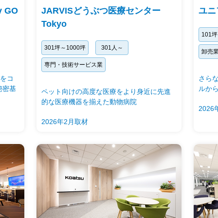
y GO
JARVISどうぶつ医療センター
ユニ
Tokyo
101
301坪～1000坪
301人～
卸売
専門・技術サービス業
をコ
さら
秘密基
ルか
ペット向けの高度な医療をより身近に先進
的な医療機器を揃えた動物病院
202
2026年2月取材