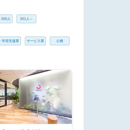
～300人
301人～
・学習支援業
サービス業
公務