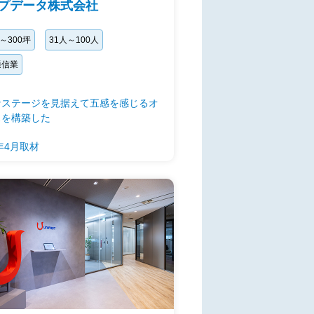
プデータ株式会社
坪～300坪
31人～100人
通信業
なステージを見据えて五感を感じるオ
スを構築した
6年4月取材