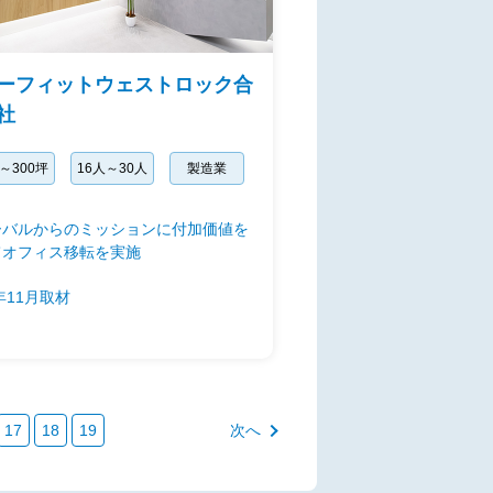
ーフィットウェストロック合
社
坪～300坪
16人～30人
製造業
ーバルからのミッションに付加価値を
てオフィス移転を実施
5年11月取材
17
18
19
次へ