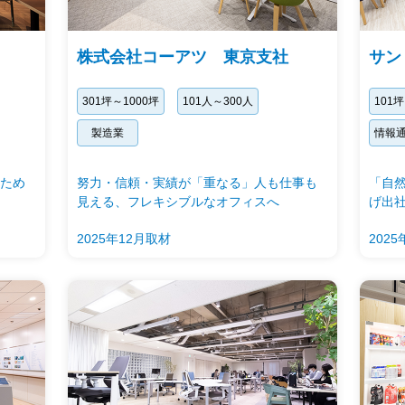
株式会社コーアツ 東京支社
サン
301坪～1000坪
101人～300人
101
製造業
情報
ため
努力・信頼・実績が「重なる」人も仕事も
「自
見える、フレキシブルなオフィスへ
げ出
2025年12月取材
202