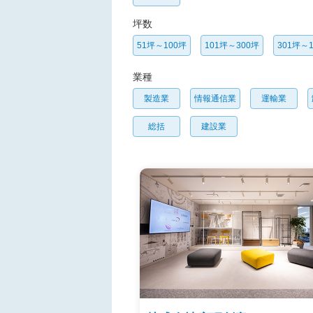
坪数
51坪～100坪
101坪～300坪
301坪～1
業種
製造業
情報通信業
運輸業
総括
建設業