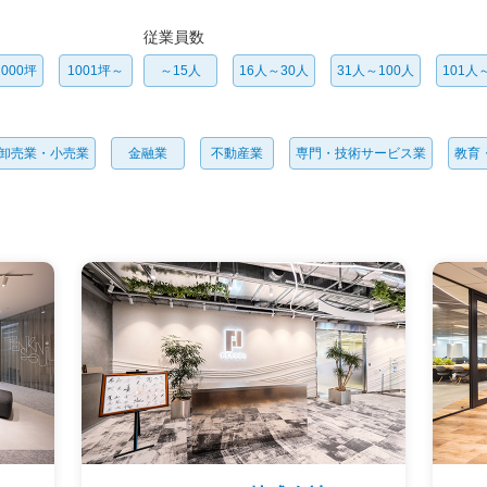
従業員数
000坪
1001坪～
～15人
16人～30人
31人～100人
101人
卸売業・小売業
金融業
不動産業
専門・技術サービス業
教育