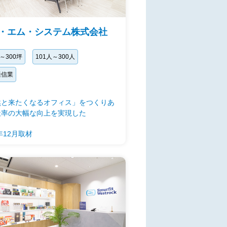
・エム・システム株式会社
坪～300坪
101人～300人
通信業
然と来たくなるオフィス」をつくりあ
社率の大幅な向上を実現した
5年12月取材