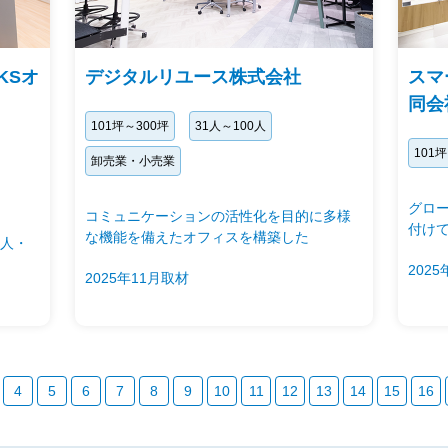
KSオ
デジタルリユース株式会社
スマ
同会
101坪～300坪
31人～100人
101
卸売業・小売業
グロ
コミュニケーションの活性化を目的に多様
付け
な機能を備えたオフィスを構築した
人・
202
2025年11月取材
4
5
6
7
8
9
10
11
12
13
14
15
16