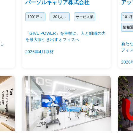
パーソルキャリア株式会社
アッ
1001坪～
301人～
サービス業
101
情報
「GIVE POWER」を主軸に、人と組織の力
を最大限引き出すオフィスへ
し
新た
フィ
2026年4月取材
202