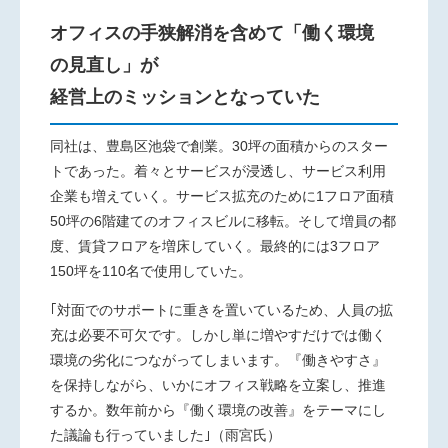
オフィスの手狭解消を含めて「働く環境
の見直し」が
経営上のミッションとなっていた
同社は、豊島区池袋で創業。
30
坪の面積からのスター
トであった。着々とサービスが浸透し、サービス利用
企業も増えていく。サービス拡充のために
1
フロア面積
50
坪の
6
階建てのオフィスビルに移転。そして増員の都
度、賃貸フロアを増床していく。最終的には3フロア
150
坪を
110
名で使用していた。
｢対面でのサポートに重きを置いているため、人員の拡
充は必要不可欠です。しかし単に増やすだけでは働く
環境の劣化につながってしまいます。『働きやすさ』
を保持しながら、いかにオフィス戦略を立案し、推進
するか。数年前から『働く環境の改善』をテーマにし
た議論も行っていました｣（雨宮氏）