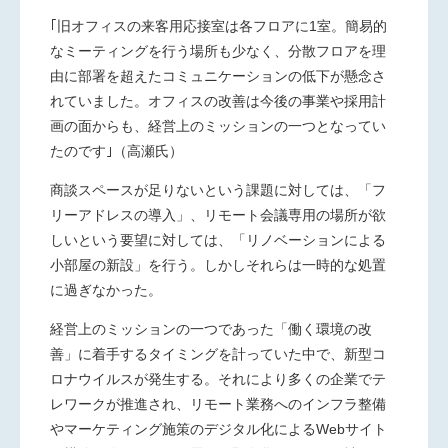
｢旧オフィスの来客用応接室は各フロアに
1
室。簡易的
なミーティングを行う場所も少なく、分散フロアを理
由に部署を超えたコミュニケーションの低下が懸念さ
れていました。オフィスの改善は今後の事業や採用計
画の面からも、経営上のミッションの一つとなってい
たのです｣（高瀬氏）
商談スペースが足りないという課題に対しては、「フ
リーアドレスの導入」、リモート会議専用の場所が欲
しいという要望に対しては、「リノベーションによる
小部屋の新設」を行う。しかしそれらは一時的な処置
に過ぎなかった。
経営上のミッションの一つであった「働く環境の改
善」に着手するタイミングを計っていた中で、新型コ
ロナウイルスが発生する。それにより多くの企業でテ
レワークが推進され、リモート業務へのインフラ整備
やマーケティング施策のデジタル化による
Web
サイト