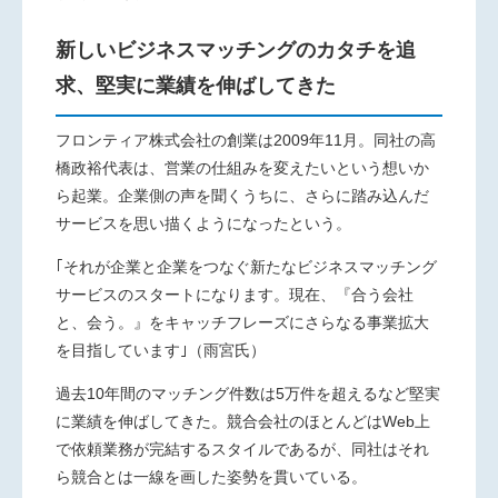
新しいビジネスマッチングのカタチを追
求、堅実に業績を伸ばしてきた
フロンティア株式会社の創業は
2009
年
11
月。同社の高
橋政裕代表は、営業の仕組みを変えたいという想いか
ら起業。企業側の声を聞くうちに、さらに踏み込んだ
サービスを思い描くようになったという。
｢それが企業と企業をつなぐ新たなビジネスマッチング
サービスのスタートになります。現在、『合う会社
と、会う。』をキャッチフレーズにさらなる事業拡大
を目指しています｣（雨宮氏）
過去
10
年間のマッチング件数は
5
万件を超えるなど堅実
に業績を伸ばしてきた。競合会社のほとんどは
Web
上
で依頼業務が完結するスタイルであるが、同社はそれ
ら競合とは一線を画した姿勢を貫いている。