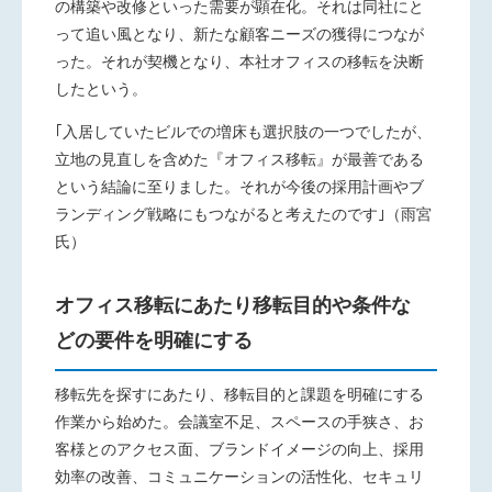
の構築や改修といった需要が顕在化。それは同社にと
って追い風となり、新たな顧客ニーズの獲得につなが
った。それが契機となり、本社オフィスの移転を決断
したという。
｢入居していたビルでの増床も選択肢の一つでしたが、
立地の見直しを含めた『オフィス移転』が最善である
という結論に至りました。それが今後の採用計画やブ
ランディング戦略にもつながると考えたのです｣（雨宮
氏）
オフィス移転にあたり移転目的や条件な
どの要件を明確にする
移転先を探すにあたり、移転目的と課題を明確にする
作業から始めた。会議室不足、スペースの手狭さ、お
客様とのアクセス面、ブランドイメージの向上、採用
効率の改善、コミュニケーションの活性化、セキュリ