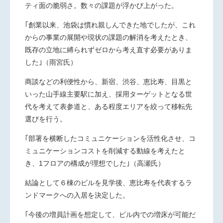
ティ面の脆弱さ。数々の課題が浮かび上がった。
｢創業以来、池袋は慣れ親しんできた地でしたが、これ
からの事業の展開や現状の課題の解消を考えたとき、
既存の立地に縛られずゼロから考え直す必要がありま
した｣（雨宮氏）
商談などの利便性から、新宿、渋谷、恵比寿、目黒と
いった山手線主要駅に加え、採用ターゲットとなる世
代を考えて表参道と、ある程度エリアを絞って移転先
選びを行う。
｢部署を横断したコミュニケーションを活性化させ、コ
ミュニケーションコストを削減する動線を考えたと
き、
1
フロアの構成が理想でした｣（高瀬氏）
結論として６棟のビルを見学後、恵比寿を代表するラ
ンドマークへの入居を決定した。
｢今後の増員計画を想定して、ビル内での増床が可能だ