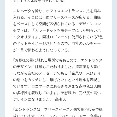
え、
146
の席数を用意している。
エレベータを降り、オフィスエントランスに足を踏み
入れる。そこには一面フリースペースが広がる。曲線
をベースにして空間が区切られている。デザインコン
セプトは、「カラードットをモチーフにした明るいハ
イクオリティ」。同社ロゴマークに使用されている
7
色
のドットをイメージさせたもので、同社のカルチャー
が一目で伝わるようになっている。
｢お客様の目に触れる場所でもあるので、エントランス
のデザインには最もこだわりました。清潔感を大事に
しながら会社のメッセージである『企業や一人ひとり
の想いをカタチにし、繋げたい』という理念を表現し
ています。ロゴマークにあるさまざまな点や色は人間
の多様性を表現しています。予想以上に完成度の高い
デザインになりました｣（高瀬氏）
｢エントランスは、フリースペースと来客用応接室で構
成しています。フリースペースは、パートナー企業の