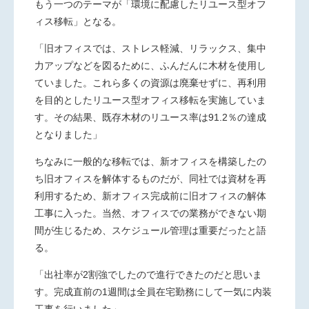
もう一つのテーマが「環境に配慮したリユース型オフ
ィス移転」となる。
「旧オフィスでは、ストレス軽減、リラックス、集中
力アップなどを図るために、ふんだんに木材を使用し
ていました。これら多くの資源は廃棄せずに、再利用
を目的としたリユース型オフィス移転を実施していま
す。その結果、既存木材のリユース率は
91.2
％の達成
となりました」
ちなみに一般的な移転では、新オフィスを構築したの
ち旧オフィスを解体するものだが、同社では資材を再
利用するため、新オフィス完成前に旧オフィスの解体
工事に入った。当然、オフィスでの業務ができない期
間が生じるため、スケジュール管理は重要だったと語
る。
「出社率が
2
割強でしたので進行できたのだと思いま
す。完成直前の
1
週間は全員在宅勤務にして一気に内装
工事を行いました」