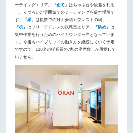
ーテイングエリア。
『企て』
はちゃぶ台や段差を利用
し、くつろいだ雰囲気でのミーティングを促す場所で
す。
『緑』
は複数での対面会議やブレストの場、
『机』
はフリーアドレスの執務室エリア。
『眺め』
は
集中作業を行うためのハイカウンター席となっていま
す。今後もハイブリッドの働き方を継続していく予定
ですので、
110
名の従業員の
7
割の座席数しか用意して
いません」