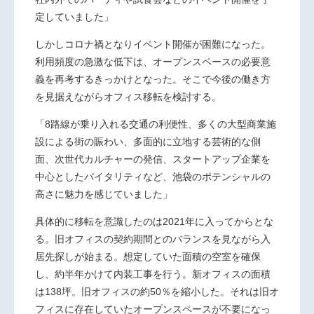
定していました」
しかしコロナ禍となりイベント開催が困難になった。
利用頻度の急激な低下は、オープンスペースの必要意
義を再考するきっかけとなった。そこで今後の働き方
を見据えながらオフィス移転を検討する。
「
8
路線が乗り入れる交通の利便性、多くの大型商業施
設による街の賑わい、多面的に立地する芸術的な側
面、次世代カルチャーの発信、スタートアップ企業を
中心としたバイタリティなど、池袋のポテンシャルの
高さに魅力を感じていました」
具体的に移転を意識したのは
2021
年に入ってからとな
る。旧オフィスの契約期間とのバランスを見ながら入
居先探しが始まる。想定していた面積の空室を確保
し、約半年かけて内装工事を行う。新オフィスの面積
は
138
坪。旧オフィスの約
50
％を縮小した。それは旧オ
フィスに存在していたオープンスペースが不要になっ