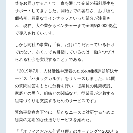
菜をお届けすることで、食を通して企業の福利厚生を
サポートしてきました。開始までの容易さ、お手頃な
価格帯、豊富なラインナップといった部分が注目さ
れ、現在、大企業からベンチャーまで全国約
3,000
拠点
で導入されています」
しかし同社の事業は「食」だけにこだわっているわけ
ではない。あくまでも目指しているのは「働きつづけ
られる社会を実現すること」である。
「
2019
年
7
月、人材活性や定着のための組織課題解決サ
ービス『ハタラクカルテ』をリリースしました。
51
問
の質問回答をもとに分析を行い、従業員の健康状態、
家庭との両立、組織との関係など、従業員が定着する
組織づくりを支援するためのサービスです」
緊急事態宣言下では、新たなニーズに対応するために
総菜の定期的な仕送りサービスを始めた。
「『オフィスおかん仕送り便』のネーミングで
2020
年
5