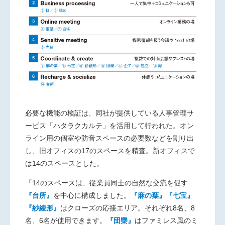
必要な機能の検証は、同社が提供している人事管理サ
ービス「ハタラクカルテ」を活用して行われた。オン
ライン用の個室や防音スペースの必要数などを割り出
し、旧オフィスの
17
のスペースを精査。新オフィスで
は
14
のスペースとした。
「
14
のスペースは、従業員同士の自然な交流を促す
『台所』
を中心に構成しました。
『麻の葉』『七宝』
『紗綾形』
はクローズの応接エリア。それぞれ
8
名、
8
名、
6
名が使用できます。
『団欒』
はファミレス風のミ