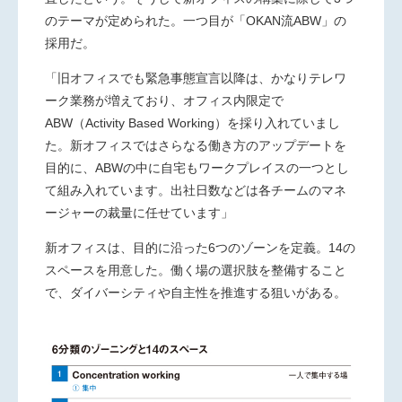
のテーマが定められた。一つ目が「
OKAN
流
ABW
」の
採用だ。
「旧オフィスでも緊急事態宣言以降は、かなりテレワ
ーク業務が増えており、オフィス内限定で
ABW
（
Activity Based Working
）を採り入れていまし
た。新オフィスではさらなる働き方のアップデートを
目的に、
ABW
の中に自宅もワークプレイスの一つとし
て組み入れています。出社日数などは各チームのマネ
ージャーの裁量に任せています」
新オフィスは、目的に沿った
6
つのゾーンを定義。
14
の
スペースを用意した。働く場の選択肢を整備すること
で、ダイバーシティや自主性を推進する狙いがある。