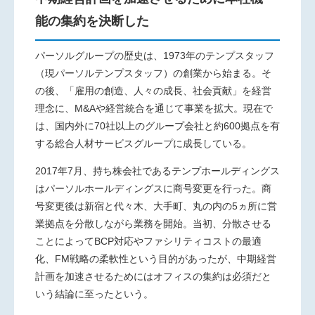
能の集約を決断した
パーソルグループの歴史は、1973年のテンプスタッフ
（現パーソルテンプスタッフ）の創業から始まる。そ
の後、「雇用の創造、人々の成長、社会貢献」を経営
理念に、M&Aや経営統合を通じて事業を拡大。現在で
は、国内外に70社以上のグループ会社と約600拠点を有
する総合人材サービスグループに成長している。
2017年7月、持ち株会社であるテンプホールディングス
はパーソルホールディングスに商号変更を行った。商
号変更後は新宿と代々木、大手町、丸の内の5ヵ所に営
業拠点を分散しながら業務を開始。当初、分散させる
ことによってBCP対応やファシリティコストの最適
化、FM戦略の柔軟性という目的があったが、中期経営
計画を加速させるためにはオフィスの集約は必須だと
いう結論に至ったという。