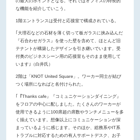
の最大のポイントとなる。それではオフィスの特長的
な機能を紹介していこう。
1階エントランスは受付と応接室で構成されている。
｢大理石などの石材を薄く切って板ガラスに挟み込んだ
『石合わせガラス』を使った壁を含めて、ほとんど旧
テナントが構築したデザインを引き継いでいます。受
付奥のビジネスシーン用の応接室もそのまま使用して
います｣（白井氏）
2階は「KNOT United Square」。ワーカー同士が結び
つく場所になればと名付けられた。
｢『Thanks cafe』『コミュニケーションダイニング』
をフロアの中心に配しました。たくさんのワーカーが
使用できるように100席超の席数やランチメニューを多
く揃えています。想像以上にコミュニケーションが深
まっているように感じます。そのほか、総務系やIT系
トラブルに対応するための有人サポートデスク、お子