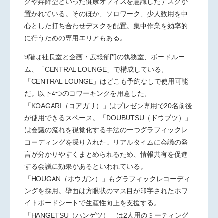
グや昇降型といった健康オフィスを意識したデスクが
置かれている。そのほか、ソロワーク、少人数用を中
心とした打ち合わせデスクを配置。集中作業を効率的
に行うための専用エリアもある。
9階は社長室と企画・広報部門の執務室、ボードルー
ム、「CENTRAL LOUNGE」で構成している。
「CENTRAL LOUNGE」はどこも予約なしで使用可能
だ。以下4つのコワーキングを用意した。
「KOAGARI（コアガリ）」はプレゼン専用で20名前後
が使用できるスペース。「DOUBUTSU（ドウブツ）」
は会議の流れを視覚化する手法の一つグラフィックレ
コーディングを採り入れた。リアルタイムに会議の発
言が分かりやすくまとめられるため、情報共有を促進
する会議に効果があるといわれている。
「HOUGAN（ホウガン）」もグラフィックレコーディ
ングを採用。壁面は方眼状のマス目が印字されたホワ
イトボードシートで生産性向上を支援する。
「HANGETSU（ハンゲツ）」は2人用のミーティング