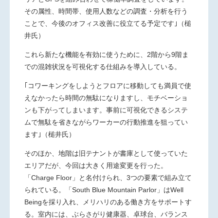
その属性、時間帯、使用人数などの調査・分析を行う
ことで、今後のオフィス改善に役立てる予定です｣（槌
井氏）
これら新たな機能を有効に使うために、2階から9階ま
での混雑状況を可視化する仕組みを導入している。
｢コワーキングをしようとフロアに移動しても満員で使
えなかったら時間の無駄になりますし、モチベーショ
ンも下がってしまいます。事前に可視化できるシステ
ムで無駄を省きながらワーカーの行動推進を狙ってい
ます｣（槌井氏）
そのほか、地階は旧テナントが書庫として使っていた
エリアだが、今回は大きく用途変更を行った。
「Charge Floor」と名付けられ、3つの要素で組み立て
られている。「South Blue Mountain Parlor」はWell
Beingを採り入れ、メリハリのある働き方をサポートす
る。室内には、ぶらさがり健康器、卓球台、バランス