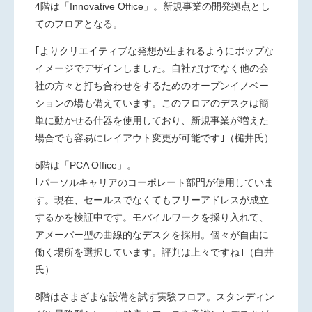
4階は「Innovative Office」。新規事業の開発拠点とし
てのフロアとなる。
｢よりクリエイティブな発想が生まれるようにポップな
イメージでデザインしました。自社だけでなく他の会
社の方々と打ち合わせをするためのオープンイノベー
ションの場も備えています。このフロアのデスクは簡
単に動かせる什器を使用しており、新規事業が増えた
場合でも容易にレイアウト変更が可能です｣（槌井氏）
5階は「PCA Office」。
｢パーソルキャリアのコーポレート部門が使用していま
す。現在、セールスでなくてもフリーアドレスが成立
するかを検証中です。モバイルワークを採り入れて、
アメーバー型の曲線的なデスクを採用。個々が自由に
働く場所を選択しています。評判は上々ですね｣（白井
氏）
8階はさまざまな設備を試す実験フロア。スタンディン