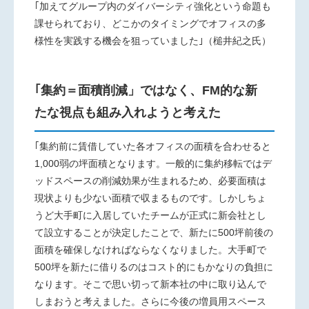
｢加えてグループ内のダイバーシティ強化という命題も
課せられており、どこかのタイミングでオフィスの多
様性を実践する機会を狙っていました｣（槌井紀之氏）
｢集約＝面積削減」ではなく、FM的な新
たな視点も組み入れようと考えた
｢集約前に賃借していた各オフィスの面積を合わせると
1,000弱の坪面積となります。一般的に集約移転ではデ
ッドスペースの削減効果が生まれるため、必要面積は
現状よりも少ない面積で収まるものです。しかしちょ
うど大手町に入居していたチームが正式に新会社とし
て設立することが決定したことで、新たに500坪前後の
面積を確保しなければならなくなりました。大手町で
500坪を新たに借りるのはコスト的にもかなりの負担に
なります。そこで思い切って新本社の中に取り込んで
しまおうと考えました。さらに今後の増員用スペース