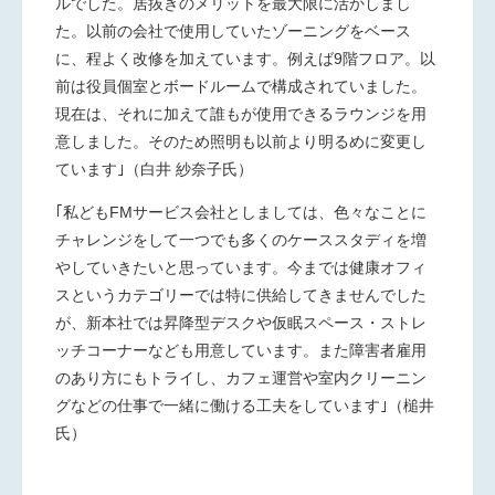
ルでした。居抜きのメリットを最大限に活かしまし
た。以前の会社で使用していたゾーニングをベース
に、程よく改修を加えています。例えば9階フロア。以
前は役員個室とボードルームで構成されていました。
現在は、それに加えて誰もが使用できるラウンジを用
意しました。そのため照明も以前より明るめに変更し
ています｣（白井 紗奈子氏）
｢私どもFMサービス会社としましては、色々なことに
チャレンジをして一つでも多くのケーススタディを増
やしていきたいと思っています。今までは健康オフィ
スというカテゴリーでは特に供給してきませんでした
が、新本社では昇降型デスクや仮眠スペース・ストレ
ッチコーナーなども用意しています。また障害者雇用
のあり方にもトライし、カフェ運営や室内クリーニン
グなどの仕事で一緒に働ける工夫をしています｣（槌井
氏）