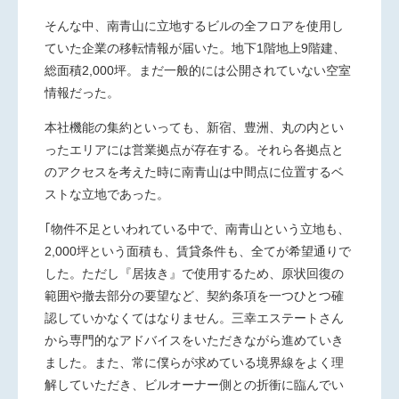
そんな中、南青山に立地するビルの全フロアを使用し
ていた企業の移転情報が届いた。地下1階地上9階建、
総面積2,000坪。まだ一般的には公開されていない空室
情報だった。
本社機能の集約といっても、新宿、豊洲、丸の内とい
ったエリアには営業拠点が存在する。それら各拠点と
のアクセスを考えた時に南青山は中間点に位置するベ
ストな立地であった。
｢物件不足といわれている中で、南青山という立地も、
2,000坪という面積も、賃貸条件も、全てが希望通りで
した。ただし『居抜き』で使用するため、原状回復の
範囲や撤去部分の要望など、契約条項を一つひとつ確
認していかなくてはなりません。三幸エステートさん
から専門的なアドバイスをいただきながら進めていき
ました。また、常に僕らが求めている境界線をよく理
解していただき、ビルオーナー側との折衝に臨んでい