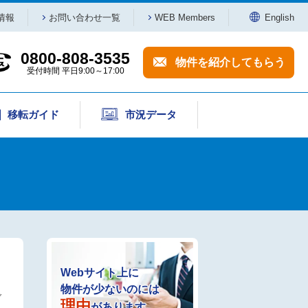
受付時間 平日9:00～17:00
情報
お問い合わせ一覧
WEB Members
English
0800-808-3535
物件を紹介してもらう
受付時間 平日9:00～17:00
移転ガイド
市況データ
Webサイト上に
物件が少ないのには
ダ
理由
があります