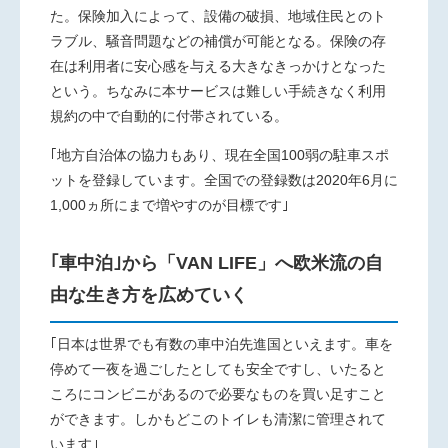
た。保険加入によって、設備の破損、地域住民とのト
ラブル、騒音問題などの補償が可能となる。保険の存
在は利用者に安心感を与える大きなきっかけとなった
という。ちなみに本サービスは難しい手続きなく利用
規約の中で自動的に付帯されている。
｢地方自治体の協力もあり、現在全国100弱の駐車スポ
ットを登録しています。全国での登録数は2020年6月に
1,000ヵ所にまで増やすのが目標です｣
｢車中泊｣から「VAN LIFE」へ欧米流の自
由な生き方を広めていく
｢日本は世界でも有数の車中泊先進国といえます。車を
停めて一夜を過ごしたとしても安全ですし、いたると
ころにコンビニがあるので必要なものを買い足すこと
ができます。しかもどこのトイレも清潔に管理されて
います｣