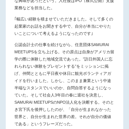
な興味があったという。入社後はIPO（株式公開）支援
業務などを担当した。
｢幅広い経験を積ませていただきました。そして多くの
起業家のお話をお聞きする中で、自分が本当にやりた
いことについて考えるようになったのです｣
公認会計士の仕事を続けながら、任意団体SAMURAI
MEETUPSを立ち上げる。その原点は自身がアメリカ留
学の際に体験した地域交流であった。"訪日外国人に忘
れられない体験をプレゼントする"をミッションに掲
げ、仲間とともに平日夜や休日に観光ボランティアガ
イドを行いました。しかし、このまま兼業という中途
半端なスタンスでいいのか、自問自答するようになっ
ていた。そして社会人3年目の春に退社を決意し、
SAMURAI MEETUPSのNPO法人化を決断する。そのと
き宮下氏を後押ししたのが、「自分が生まれなかった
世界と、自分が生まれた世界の差。それが自分の価値
である」というフレーズだった。