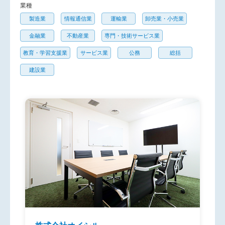
業種
製造業
情報通信業
運輸業
卸売業・小売業
金融業
不動産業
専門・技術サービス業
教育・学習支援業
サービス業
公務
総括
建設業