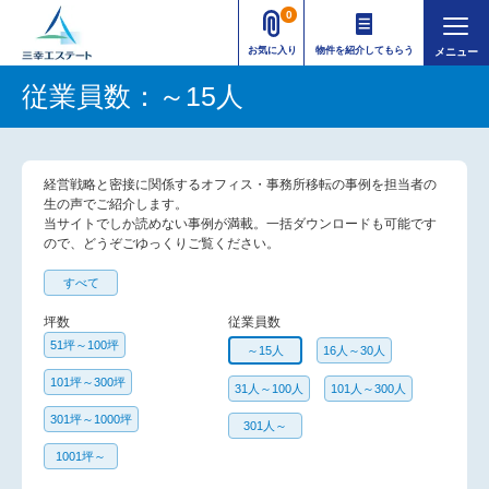
0
お気に入り
物件を紹介してもらう
従業員数：～15人
経営戦略と密接に関係するオフィス・事務所移転の事例を担当者の
生の声でご紹介します。
​当サイトでしか読めない事例が満載。一括ダウンロードも可能です
ので、どうぞごゆっくりご覧ください。
すべて
坪数
従業員数
51坪～100坪
～15人
16人～30人
101坪～300坪
31人～100人
101人～300人
301坪～1000坪
301人～
1001坪～