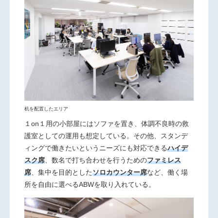
机を配置したエリア
１
on
１用の小部屋にはソファを置き、体調不良時の救
護室としての運用も想定している。その他、スタンデ
ィングで働きたいというニーズにも対応できる
ハイデ
スク席
、数名で打ち合わせを行うための
ファミレス
席
、集中を目的とした
ソロカウンター席
など、働く場
所を自由に選べる
ABW
を取り入れている。