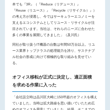
本でも『
3R
』（『
Reduce
（リデュース）』
『
Reuse
（リユース）』『
Recycle
（リサイクル）』）
の考え方が浸透し、今ではサーキュラーエコノミーを
支えるエコシステムとしてリユース・リサイクルが注
目されています。当社は、それらのニーズに合わせた
多くの事業を展開してきました」（及川氏）
同社が取り扱う
IT
機器の台数は年間
50
万台以上。リユ
ース業界トップクラスの処理能力を誇り、サステナブ
ル社会の形成に向けて積極的な取り組みを見せてい
る。
オフィス移転が正式に決定し、適正面積
を求める作業に入った
「会社設立時は品川区大崎に
150
坪超のオフィスを構え
ていました。当時は拡大路線を思い描いていたため広
めのオフィスを用意していました。結局、そこまでの