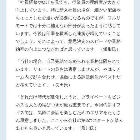
「社員研修や
OJT
を見ても、従業員の理解度が大きく
向上しています。特に新入社員の場合、細かい配慮や
ちょっとした心遣いが必要になるものですが、フルリ
モートでは十分に補えない部分があったように感じて
います。今後は部署を横断した連携が増えていくこと
でしょう。それによって、意思決定のスピードや業務
効率の向上につながればと思っています」（鎌形氏）
「当社の場合、自己完結で進められる業務は限られて
います。リモートの良さは否定しませんが、やはりチ
ーム内で顔を合わせ、協働による課題解決がベストだ
と考えています」（長田氏）
「どれだけ時代が進化しようと、プライベートもビジ
ネスも人との結びつきが最も重要です。今回の新オフ
ィスでは、気軽に会話を楽しむためのエリアをたくさ
ん用意しました。ここから会社の第
2
のスタートが踏み
出せたら良いと思っています」（及川氏）