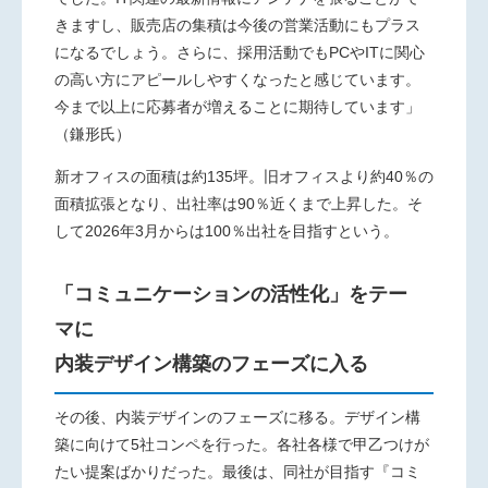
きますし、販売店の集積は今後の営業活動にもプラス
になるでしょう。さらに、採用活動でも
PC
や
IT
に関心
の高い方にアピールしやすくなったと感じています。
今まで以上に応募者が増えることに期待しています」
（鎌形氏）
新オフィスの面積は約
135
坪。旧オフィスより約
40
％の
面積拡張となり、出社率は
90
％近くまで上昇した。そ
して
2026
年
3
月からは
100
％出社を目指すという。
「コミュニケーションの活性化」をテー
マに
内装デザイン構築のフェーズに入る
その後、内装デザインのフェーズに移る。デザイン構
築に向けて
5
社コンペを行った。各社各様で甲乙つけが
たい提案ばかりだった。最後は、同社が目指す『コミ