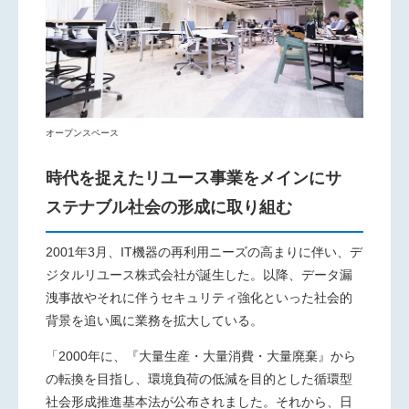
オープンスペース
時代を捉えたリユース事業をメインにサ
ステナブル社会の形成に取り組む
2001年
3
月、
IT
機器の再利用ニーズの高まりに伴い、デ
ジタルリユース株式会社が誕生した。以降、データ漏
洩事故やそれに伴うセキュリティ強化といった社会的
背景を追い風に業務を拡大している。
「
2000
年に、『大量生産・大量消費・大量廃棄』から
の転換を目指し、環境負荷の低減を目的とした循環型
社会形成推進基本法が公布されました。それから、日