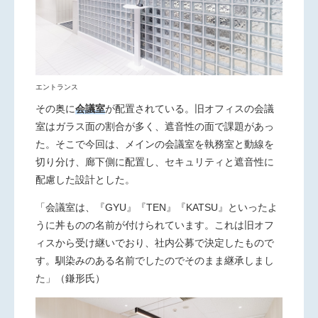
エントランス
その奥に
会議室
が配置されている。旧オフィスの会議
室はガラス面の割合が多く、遮音性の面で課題があっ
た。そこで今回は、メインの会議室を執務室と動線を
切り分け、廊下側に配置し、セキュリティと遮音性に
配慮した設計とした。
「会議室は、『
GYU
』『
TEN
』『
KATSU
』といったよ
うに丼ものの名前が付けられています。これは旧オフ
ィスから受け継いでおり、社内公募で決定したもので
す。馴染みのある名前でしたのでそのまま継承しまし
た」（鎌形氏）