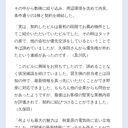
その中から数棟に絞り込み、周辺環境を含めて内見。
条件通りの
1
棟と契約を締結した。
「実は、契約したビルは最初の段階でお薦め物件とし
てご紹介いただいていたビルでした。その時はタッチ
の差で、他の会社が優先交渉をしているということで
半ば諦めていましたが、久保田さんから優先権が外れ
たという連絡があったのです」（及川氏）
「このビルに興味をお持ちでしたので、諦めることな
く状況確認を続けていました。貸主側の担当者とは旧
知の仲で、最新情報を真っ先にいただくことができ即
座に対応できました。もちろん他の企業からも問合せ
があったようですが、最後はお客様の堅実な業務内容
が評価されて、契約に結びつけることができました」
（久保田）
「何よりも最大の魅力は、秋葉原の電気街に近い立地
でした。
IT
関連の最新情報にアンテナを張ることがで