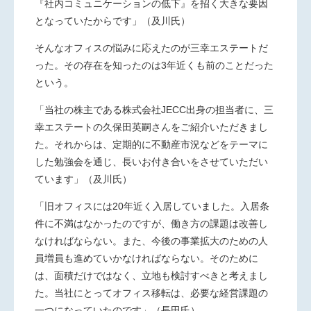
『社内コミュニケーションの低下』を招く大きな要因
となっていたからです」（及川氏）
そんなオフィスの悩みに応えたのが三幸エステートだ
った。その存在を知ったのは
3
年近くも前のことだった
という。
「当社の株主である株式会社
JECC
出身の担当者に、三
幸エステートの久保田英嗣さんをご紹介いただきまし
た。それからは、定期的に不動産市況などをテーマに
した勉強会を通じ、長いお付き合いをさせていただい
ています」（及川氏）
「旧オフィスには
20
年近く入居していました。入居条
件に不満はなかったのですが、働き方の課題は改善し
なければならない。また、今後の事業拡大のための人
員増員も進めていかなければならない。そのために
は、面積だけではなく、立地も検討すべきと考えまし
た。当社にとってオフィス移転は、必要な経営課題の
一つになっていたのです」（長田氏）