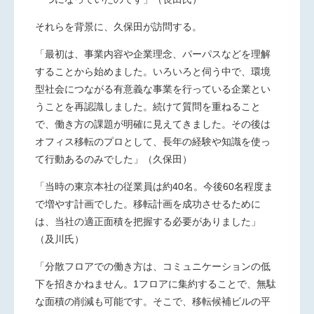
それらを背景に、久保田が訪問する。
「最初は、事業内容や企業理念、パーパスなどを理解
することから始めました。いろいろと伺う中で、環境
型社会につながる有意義な事業を行っている企業とい
うことを再認識しました。続けて質問を重ねること
で、働き方の課題が明確に見えてきました。その後は
オフィス移転のプロとして、長年の経験や知識を使っ
て行動あるのみでした」（久保田）
「当時の東京本社の従業員は約
40
名。今後
60
名程度ま
で増やす計画でした。移転計画を成功させるために
は、当社の適正面積を把握する必要がありました」
（及川氏）
「分散フロアでの働き方は、コミュニケーションの低
下を招きかねません。
1
フロアに集約することで、無駄
な面積の削減も可能です。そこで、移転候補ビルの平