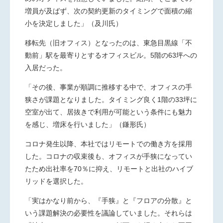
増員が及ばず、次の契約更新のタイミングで面積の縮
小を決定しました」（及川氏）
移転先（旧オフィス）となったのは、東急目黒線「不
動前」駅を最寄りとするオフィスビル。
5
階の
63
坪への
入居だった。
「その後、事業が順調に推移する中で、オフィスの手
狭さが課題となりました。タイミング良く
1
階の
33
坪に
空室が出て、居抜きで利用が可能という条件にも魅力
を感じ、増床を行いました」（鎌形氏）
コロナ発生以降、本社ではリモートでの働き方を採用
した。コロナの収束後も、オフィスが手狭になってい
たため出社率を
70
％に抑え、リモートと出社のハイブ
リッドを選択した。
「実はかなり前から、『手狭』と『フロアの分散』と
いう課題解決の必要性を議論していました。それらは