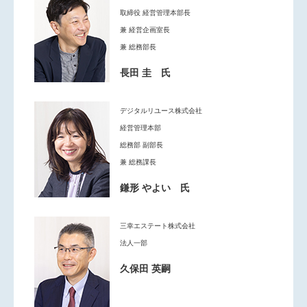
取締役 経営管理本部長
兼 経営企画室長
兼 総務部長
長田 圭 氏
デジタルリユース株式会社
経営管理本部
総務部 副部長
兼 総務課長
鎌形 やよい 氏
三幸エステート株式会社
法人一部
久保田 英嗣