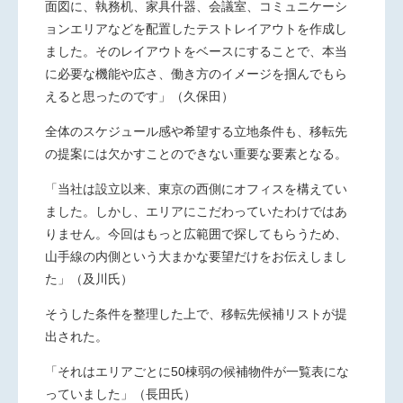
面図に、執務机、家具什器、会議室、コミュニケーシ
ョンエリアなどを配置したテストレイアウトを作成し
ました。そのレイアウトをベースにすることで、本当
に必要な機能や広さ、働き方のイメージを掴んでもら
えると思ったのです」（久保田）
全体のスケジュール感や希望する立地条件も、移転先
の提案には欠かすことのできない重要な要素となる。
「当社は設立以来、東京の西側にオフィスを構えてい
ました。しかし、エリアにこだわっていたわけではあ
りません。今回はもっと広範囲で探してもらうため、
山手線の内側という大まかな要望だけをお伝えしまし
た」（及川氏）
そうした条件を整理した上で、移転先候補リストが提
出された。
「それはエリアごとに
50
棟弱の候補物件が一覧表にな
っていました」（長田氏）