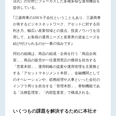
法式）の分野にフォーカスした多種多様な運用機会を
提供している。
｢三菱商事の100％子会社ということもあり、三菱商事
が有するビジネスネットワーク、アセットに対する目
利き力、幅広い産業領域との接点、投資ノウハウを活
用して、お客様の運用ニーズと産業界の資金ニーズを
結び付けられるのが一番の強みです｣
同社の組織は、商品の組成・企画を行う「商品企画
室」、商品の販売や一任運用受託の獲得を担当する
「営業本部」、運用戦略の提案や運用管理を主業務と
する「アセットマネジメント本部」、金融機関として
のオペレーションや、総務経理や人事といった会社の
インフラ周りを担当する「管理本部」、牽制機能であ
る「法務監理室」「内部監査室」で構成される。
いくつもの課題を解決するために本社オ