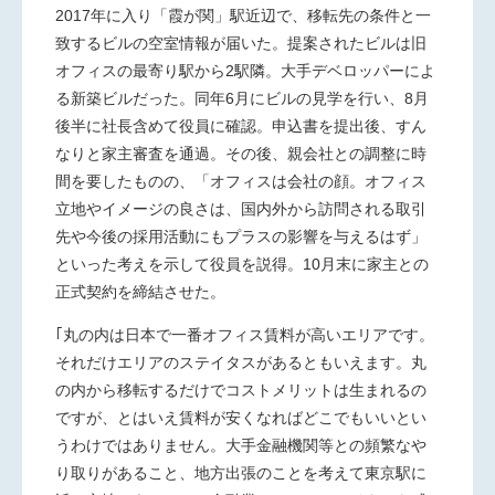
2017年に入り「霞が関」駅近辺で、移転先の条件と一
致するビルの空室情報が届いた。提案されたビルは旧
オフィスの最寄り駅から2駅隣。大手デベロッパーによ
る新築ビルだった。同年6月にビルの見学を行い、8月
後半に社長含めて役員に確認。申込書を提出後、すん
なりと家主審査を通過。その後、親会社との調整に時
間を要したものの、「オフィスは会社の顔。オフィス
立地やイメージの良さは、国内外から訪問される取引
先や今後の採用活動にもプラスの影響を与えるはず」
といった考えを示して役員を説得。10月末に家主との
正式契約を締結させた。
｢丸の内は日本で一番オフィス賃料が高いエリアです。
それだけエリアのステイタスがあるともいえます。丸
の内から移転するだけでコストメリットは生まれるの
ですが、とはいえ賃料が安くなればどこでもいいとい
うわけではありません。大手金融機関等との頻繁なや
り取りがあること、地方出張のことを考えて東京駅に