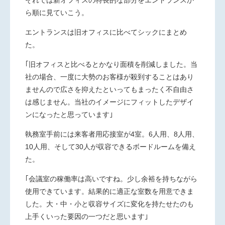
それでは新オフィスの特長的な部分をエントランスか
ら順に見ていこう。
エントランスは旧オフィスに比べてシックにまとめ
た。
｢旧オフィスと比べるとかなり面積を削減しました。当
社の場合、一度に大勢のお客様が殺到することはあり
ませんので広さを抑えたといってもまったく不自由さ
は感じません。当社のイメージにフィットしたデザイ
ンになったと思っています｣
執務室手前には来客者用応接室が4室。6人用、8人用、
10人用、そして30人が収容できるボードルームを備え
た。
｢会議室の稼働率は高いですね。少し余裕を持ちながら
使用できています。結果的に適正な室数を用意できま
した。大・中・小と収容サイズに変化を持たせたのも
上手くいった要因の一つだと思います｣