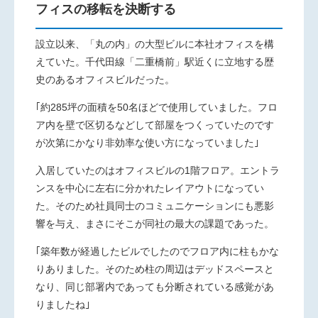
フィスの移転を決断する
設立以来、「丸の内」の大型ビルに本社オフィスを構
えていた。千代田線「二重橋前」駅近くに立地する歴
史のあるオフィスビルだった。
｢約285坪の面積を50名ほどで使用していました。フロ
ア内を壁で区切るなどして部屋をつくっていたのです
が次第にかなり非効率な使い方になっていました｣
入居していたのはオフィスビルの1階フロア。エントラ
ンスを中心に左右に分かれたレイアウトになってい
た。そのため社員同士のコミュニケーションにも悪影
響を与え、まさにそこが同社の最大の課題であった。
｢築年数が経過したビルでしたのでフロア内に柱もかな
りありました。そのため柱の周辺はデッドスペースと
なり、同じ部署内であっても分断されている感覚があ
りましたね｣