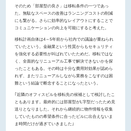
そのため「部屋型の良さ」は移転条件の一つであっ
た。無駄なスペースの改善はランニングコストの削減
にも繋がる。さらに効率的なレイアウトにすることで
コミュニケーションの向上を可能にすると考えた。
移転計画自体は4～5年前から社内での議論が重ねられ
ていたという。金融業という性質からもセキュリティ
を強化する必要性が叫ばれていたためだ。移転ではな
く、全面的なリニューアル工事で解決できないかを探
ったこともある。その時は十分な費用対効果が認めら
れず、またリニューアルしながら業務をこなすのは困
難という結論で断念することになったという。
｢近隣のオフィスビルを移転先の候補として検討したこ
ともあります。最終的には部屋型がL字型だったため見
送りとなりました。それから継続的に物件情報を収集
していたものの希望条件に合ったビルに出合えないま
ま時間だけが過ぎていきました｣