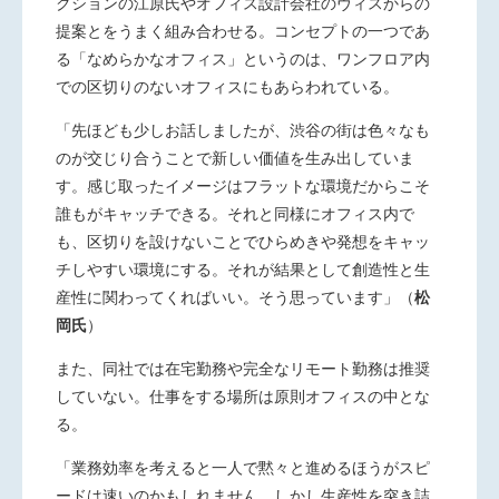
クショ
ンの江原氏やオフィス設計会社のヴィスからの
提案とをうまく
組み合わせる。コンセプトの一つであ
る「なめらかなオフィス」と
いうのは、ワンフロア内
での区切りのないオフィスにもあらわれ
ている。
「先ほども少しお話しましたが、渋谷の街は色々なも
のが交じり
合うことで新しい価値を生み出していま
す。感じ取ったイメージ
はフラットな環境だからこそ
誰もがキャッチできる。それと同様
にオフィス内で
も、区切りを設けないことでひらめきや発想を
キャッ
チしやすい環境にする。それが結果として創造性と生
産性
に関わってくればいい。そう思っています」（
松
岡氏
）
また、同社では在宅勤務や完全なリモート勤務は推奨
していな
い。仕事をする場所は原則オフィスの中とな
る。
「業務効率を考えると一人で黙々と進めるほうがスピ
ードは速い
のかもしれません。しかし生産性を突き詰