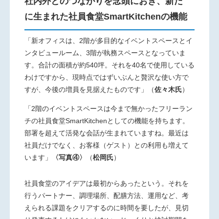
社内外とのつながりを念頭におき、新た
に生まれた社員食堂SmartKitchenの機能
「新オフィスは、2階が多目的なイベントスペースとイ
ンタビュー
ルーム、3階が執務スペースとなっていま
す。合計の面積が約
540坪。それを40名で使用している
わけですから、現時点ではず
いぶんと贅沢な使い方で
すが、今後の増員を見据えたものです」
（
佐々木氏
）
「2階のイベントスペースは今まで無かったフリーラン
チの社員食堂SmartKitchenとしての機能を持ちます。
部署を超えて活発な会話が生まれていますね。最近は
社員だけでなく、お客様（ゲスト）との利用も増えて
います」
〈写真④〉
（
松岡氏
）
社員食堂のアイデアは最初からあったという。それを
行うパートナー、調理場所、配膳方法、運用など、考
えられる課題をクリアするのに時間を要したが、見切