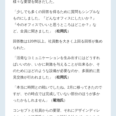
様々な要望を聞きだした。
「少しでも多くの回答を得るために質問もシンプルな
ものにしま
した。『どんなオフィスにしたいか？』
『今のオフィスでいいと思う
ところはどこか？』な
ど。全員に聞きました」（
松岡氏
）
回答数は120件以上。社員数を大きく上回る回答が集め
られ
た。
「活発なコミュニケーションを生み出すにはどうすれ
ばいいのか、
いかに刺激を与えることが出来るか、そ
のためにはどのような設
備が必要なのか、多面的に意
見交換が行われました」（
松岡氏
）
「本当に時間との戦いでしたね。2月に移ってきたので
すが、その
時点では完成していない部分のほうが多か
ったかもしれませ
ん」（
菊池氏
）
コンセプトと社員からの要望、それにデザインディレ