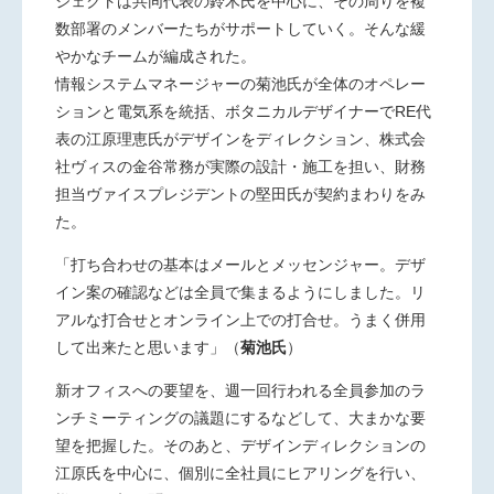
ジェクト
は共同代表の鈴木氏を中心に、その周りを複
数部署のメンバー
たちがサポートしていく。そんな緩
やかなチームが編成された。
情報システムマネージャーの菊池氏が全体のオペレー
ションと
電気系を統括、ボタニカルデザイナーでRE代
表の江原理恵氏が
デザインをディレクション、株式会
社ヴィスの金谷常務が実際
の設計・施工を担い、財務
担当ヴァイスプレジデントの堅田氏が
契約まわりをみ
た。
「打ち合わせの基本はメールとメッセンジャー。デザ
イン案の確
認などは全員で集まるようにしました。リ
アルな打合せとオンラ
イン上での打合せ。うまく併用
して出来たと思います」（
菊池氏
）
新オフィスへの要望を、週一回行われる全員参加のラ
ンチ
ミーティングの議題にするなどして、大まかな要
望を把握した。
そのあと、デザインディレクションの
江原氏を中心に、個別に全
社員にヒアリングを行い、