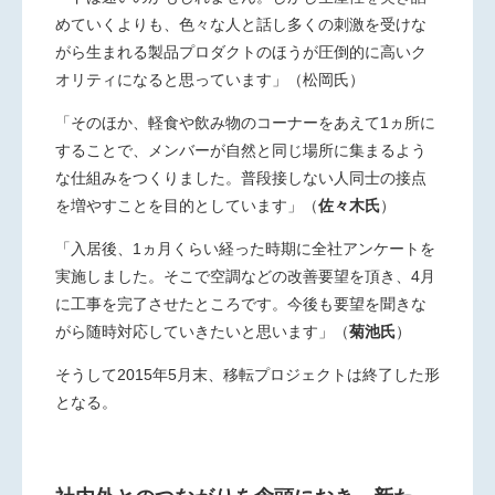
めていくよりも、色々な
人と話し多くの刺激を受けな
がら生まれる製品プロダクトのほう
が圧倒的に高いク
オリティになると思っています」（松岡氏）
「そのほか、軽食や飲み物のコーナーをあえて1ヵ所に
すること
で、メンバーが自然と同じ場所に集まるよう
な仕組みをつくりまし
た。普段接しない人同士の接点
を増やすことを目的としています」
（
佐々木氏
）
「入居後、1ヵ月くらい経った時期に全社アンケートを
実施しまし
た。そこで空調などの改善要望を頂き、4月
に工事を完了させたと
ころです。今後も要望を聞きな
がら随時対応していきたいと思い
ます」（
菊池氏
）
そうして2015年5月末、移転プロジェクトは終了した形
となる。