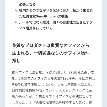
必要となる
社内外とのつながりを念頭におき、新たに生まれ
た社員食堂SmartKitchenの機能
ルールではなく推奨。個々の自主性に任せたオフ
ィス運用を行っていく
良質なプロダクトは良質なオフィスから
生まれる。一切妥協なしのオフィス物件
探し
前オフィスは渋谷駅から徒歩5分という利便性の高い立
地。6
階建てのオフィスビルの2階125坪を、移転当初は
8名の社員で
使用しはじめた。しかし事業拡大により、
段階的に社員数が増え
ていく。もともとスペースに余
裕があったが、予想より早くオフィ
スが手狭になって
しまった。より快適な職場環境を維持するた
めに、移