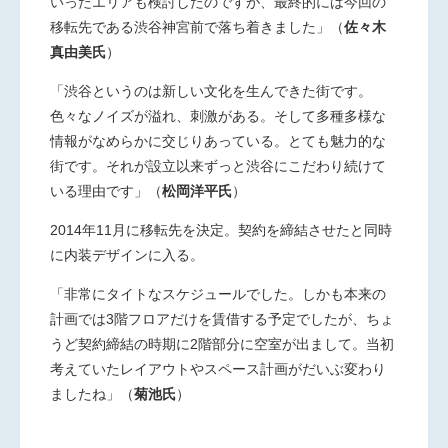
いったエリアも検討したのですが、
最終的には今回の
移転先である渋谷神宮前で落ち着きました」
（
佐々木
真由美氏
）
「渋谷というのは新しい文化を生んできた街です。
色々なノイズ
が溢れ、刺激がある。そして多種多様な
情報がなめらかに交じり
あっている。とても魅力的な
街です。それが設立以来ずっと渋谷
にこだわり続けて
いる理由です」（
松岡洋平氏
）
2014年11月に移転先を決定。契約を締結させたと同時
に内
装デザインに入る。
「非常にタイトなスケジュールでした。しかも本来の
計画では3階
フロアだけを賃借する予定でしたが、ちょ
うど契約締結の時期
に2階部分に空室が出まして。当初
考えていたレイアウトやス
ペース計画がだいぶ変わり
ましたね」（
菊池氏
）