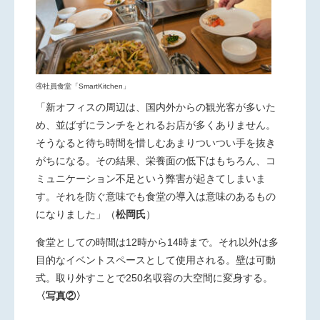
④社員食堂「SmartKitchen」
「新オフィスの周辺は、国内外からの観光客が多いた
め、並ばずにランチをとれるお店が多くありません。
そうなると待ち時間を惜しむあまりついつい手を抜き
がちになる。その結果、栄養面の低下はもちろん、コ
ミュニケーション不足という弊害が起きてしまいま
す。それを防ぐ意味でも食堂の導入は意味のあるもの
になりました」
（
松岡氏
）
食堂としての時間は12時から14時まで。それ以外は多
目的なイベントスペースとして使用される。壁は可動
式。取り外すことで250名収容の大空間に変身する。
〈写真②〉