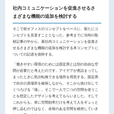
社内コミュニケーションを促進させるさ
まざまな機能の追加を検討する
そこで前オフィスのコンセプトをベースに、新たにコ
ンセプト
を見直すこととなった。参考までに当時の取
材記事の中から、基
社内コミュニケーションを促進さ
せる
さまざまな機能の追加を検討する
本コンセプトに
ついての記述を抜粋する。
「働きやすい環境のためには固定席とは別の自由な空
間が必要
だと考えたのです。アイデアが煮詰まってし
まったときに気分転
換できる場所を用意する。固定席
で自分の居場所を確保しなが
ら、そこから抜け出して
くつろげる『場』。そこで一人で二つの空間
を使うこ
とを想定したデザインを考えてもらいました。そして
こ
れからも、単に空間効率だけを考えて人をギュッと
押し込むので
はなく、余裕のある空間を維持していき