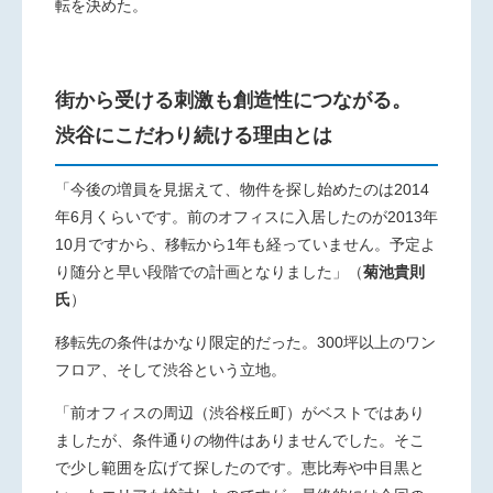
転を決めた。
街から受ける刺激も創造性につながる。
渋谷にこだわり続ける理由とは
「今後の増員を見据えて、物件を探し始めたのは2014
年6月くら
いです。前のオフィスに入居したのが2013年
10月ですから、移
転から1年も経っていません。予定よ
り随分と早い段階での計画
となりました」（
菊池貴則
氏
）
移転先の条件はかなり限定的だった。300坪以上のワン
フロ
ア、そして渋谷という立地。
「前オフィスの周辺（渋谷桜丘町）がベストではあり
ましたが、条
件通りの物件はありませんでした。そこ
で少し範囲を広げて探し
たのです。恵比寿や中目黒と