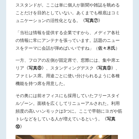
ススタンドが。ここは単に個人が新聞や雑誌を眺める
ことだけを目的としていない。あくまでも根底はコミ
ュニケーションの活性化となる。
〈写真⑦〉
「当社は情報を提供する企業ですから、メディア各社
の情報に常にアンテナを張っています。話題のニュー
スをテーマに会話が弾めばいいですね」（
佐々木氏
）
一方、フロアの左側が固定席で、窓際には、集中席エ
リア
〈写真⑧〉
、スタンディングデスク
〈写真⑨〉
、
ファミレス席。用途ごとに使い分けられるように各種
機能を持つ席を用意した。
その奥には前オフィスにも採用していたフリースタイ
ルゾーン。面積を広くしてリニューアルされた。利用
頻度の高いハンモックは3つに。ここで早朝にヨガや筋
トレなどをしている人が増えているという。
〈写真
⑩〉