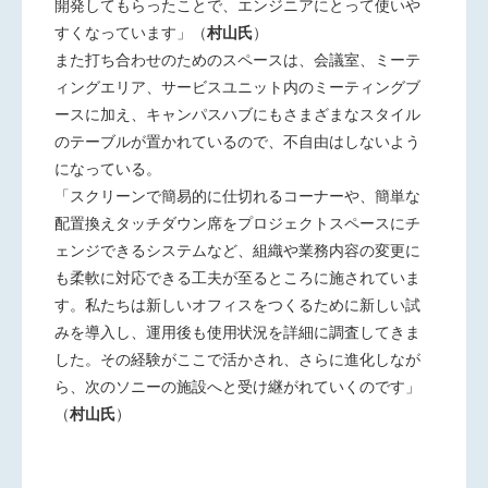
開発してもらったことで、エンジニアにとって使いや
すくなっています」
（
村山氏
）
また打ち合わせのためのスペースは、会議室、ミーテ
ィングエリア、サービスユニット内のミーティングブ
ースに加え、キャンパスハブにもさまざまなスタイル
のテーブルが置かれているので、不自由はしないよう
になっている。
「スクリーンで簡易的に仕切れるコーナーや、簡単な
配置換えタッチダウン席をプロジェクトスペースにチ
ェンジできるシステムなど、組織や業務内容の変更に
も柔軟に対応できる工夫が至るところに施されていま
す。私たちは新しいオフィスをつくるために新しい試
みを導入し、運用後も使用状況を詳細に調査してきま
した。その経験がここで活かされ、さらに進化しなが
ら、次のソニーの施設へと受け継がれていくのです」
（
村山氏
）