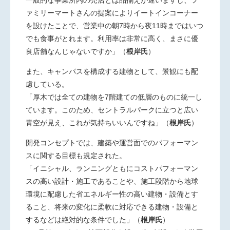
ァミリーマートさんの提案によりイートインコーナー
を設けたことで、営業中の朝7時から夜11時まではいつ
でも食事がとれます。利用率は非常に高く、まさに優
良店舗なんじゃないですか」
（
根岸氏
）
また、キャンパスを構成する建物として、景観にも配
慮している。
「厚木では全ての建物を7階建ての低層のものに統一し
ています。このため、セントラルパークに立つと広い
青空が見え、これが気持ちいいんですね」
（
根岸氏
）
開発コンセプトでは、建築や運営面でのパフォーマン
スに関する目標も規定された。
「イニシャル、ランニングともにコストパフォーマン
スの高い設計・施工であることや、施工段階から地球
環境に配慮した省エネルギー性の高い建物・設備とす
ること、将来の変化に柔軟に対応できる建物・設備と
するなどは絶対的な条件でした」（
根岸氏
）