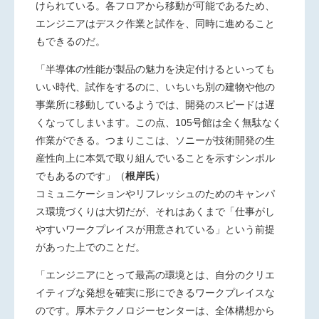
けられている。各フロアから移動が可能であるため、
エンジニアはデスク作業と試作を、同時に進めること
もできるのだ。
「半導体の性能が製品の魅力を決定付けるといっても
いい時代、試作をするのに、いちいち別の建物や他の
事業所に移動しているようでは、開発のスピードは遅
くなってしまいます。この点、105号館は全く無駄なく
作業ができる。つまりここは、ソニーが技術開発の生
産性向上に本気で取り組んでいることを示すシンボル
でもあるのです」（
根岸氏
）
コミュニケーションやリフレッシュのためのキャンパ
ス環境づくりは大切だが、それはあくまで「仕事がし
やすいワークプレイスが用意されている」という前提
があった上でのことだ。
「エンジニアにとって最高の環境とは、自分のクリエ
イティブな発想を確実に形にできるワークプレイスな
のです。厚木テクノロジーセンターは、全体構想から