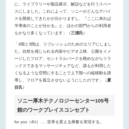
に、ライブラリーや製品展示、解説などを行うスペー
スにしました。これによって、ソニーがどんなデバイ
スを開発してきたかが分かりますし、『ここに来れば
半導体のことが分かる』と、ほかの部門からの利用者
もかなり多くなっています」（
三浦氏
）
「4階と3階は、リフレッシュのためのエリアにしまし
た。自然を感じられる内装やビデオ上映、公園をイメ
ージしたフロア、セントラルパークを眺めながらリラ
ックスできるマッサージチェアなど、誰もが利用した
くなるような空間にすることで上下階への縦移動を誘
導し、フロアを孤立させないようにしたのです」（
夏
目氏
）
ソニー厚木テクノロジーセンター105号
館のワークプレイスコンセプト
for you（4U）
......世界を変える興奮を実現する。