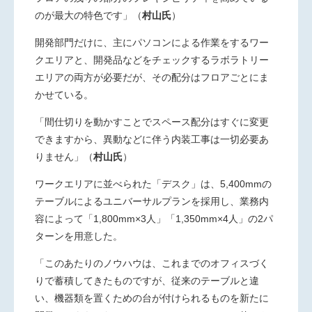
のが最大の特色です」
（
村山氏
）
開発部門だけに、主にパソコンによる作業をするワー
クエリアと、開発品などをチェックするラボラトリー
エリアの両方が必要だが、その配分はフロアごとにま
かせている。
「間仕切りを動かすことでスペース配分はすぐに変更
できますから、異動などに伴う内装工事は一切必要あ
りません」
（
村山氏
）
ワークエリアに並べられた「デスク」は、5,400mmの
テーブルによるユニバーサルプランを採用し、業務内
容によって「1,800mm×3人」「1,350mm×4人」の2パ
ターンを用意した。
「このあたりのノウハウは、これまでのオフィスづく
りで蓄積してきたものですが、従来のテーブルと違
い、機器類を置くための台が付けられるものを新たに