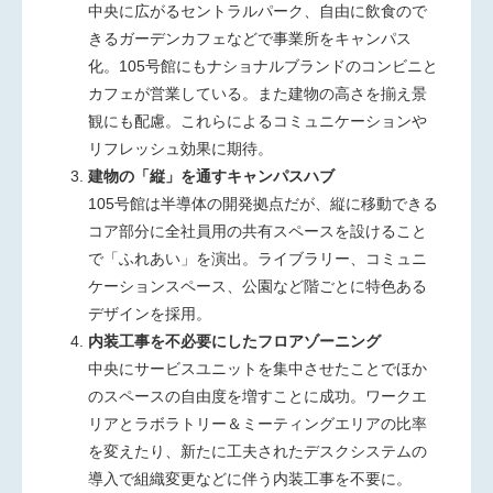
中央に広がるセントラルパーク、自由に飲食ので
きるガーデンカフェなどで事業所をキャンパス
化。105号館にもナショナルブランドのコンビニと
カフェが営業している。また建物の高さを揃え景
観にも配慮。これらによるコミュニケーションや
リフレッシュ効果に期待。
建物の「縦」を通すキャンパスハブ
105号館は半導体の開発拠点だが、縦に移動できる
コア部分に全社員用の共有スペースを設けること
で「ふれあい」を演出。ライブラリー、コミュニ
ケーションスペース、公園など階ごとに特色ある
デザインを採用。
内装工事を不必要にしたフロアゾーニング
中央にサービスユニットを集中させたことでほか
のスペースの自由度を増すことに成功。ワークエ
リアとラボラトリー＆ミーティングエリアの比率
を変えたり、新たに工夫されたデスクシステムの
導入で組織変更などに伴う内装工事を不要に。