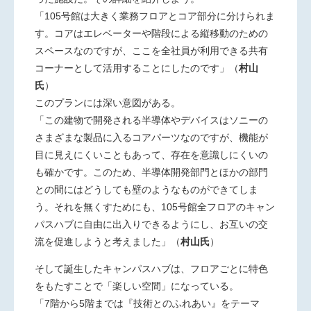
「105号館は大きく業務フロアとコア部分に分けられま
す。コアはエレベーターや階段による縦移動のための
スペースなのですが、ここを全社員が利用できる共有
コーナーとして活用することにしたのです」（
村山
氏
）
このプランには深い意図がある。
「この建物で開発される半導体やデバイスはソニーの
さまざまな製品に入るコアパーツなのですが、機能が
目に見えにくいこともあって、存在を意識しにくいの
も確かです。このため、半導体開発部門とほかの部門
との間にはどうしても壁のようなものができてしま
う。それを無くすためにも、105号館全フロアのキャン
パスハブに自由に出入りできるようにし、お互いの交
流を促進しようと考えました」（
村山氏
）
そして誕生したキャンパスハブは、フロアごとに特色
をもたすことで「楽しい空間」になっている。
「7階から5階までは『技術とのふれあい』をテーマ