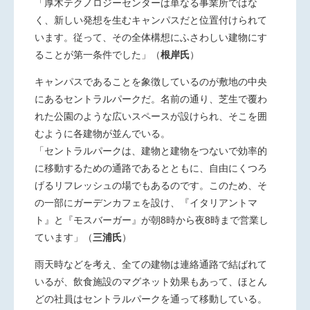
「厚木テクノロジーセンターは単なる事業所ではな
く、新しい発想を生むキャンパスだと位置付けられて
います。従って、その全体構想にふさわしい建物にす
ることが第一条件でした」
（
根岸氏
）
キャンパスであることを象徴しているのが敷地の中央
にあるセントラルパークだ。名前の通り、芝生で覆わ
れた公園のような広いスペースが設けられ、そこを囲
むように各建物が並んでいる。
「セントラルパークは、建物と建物をつないで効率的
に移動するための通路であるとともに、自由にくつろ
げるリフレッシュの場でもあるのです。このため、そ
の一部にガーデンカフェを設け、『イタリアントマ
ト』と『モスバーガー』が朝8時から夜8時まで営業し
ています」
（
三浦氏
）
雨天時などを考え、全ての建物は連絡通路で結ばれて
いるが、飲食施設のマグネット効果もあって、ほとん
どの社員はセントラルパークを通って移動している。