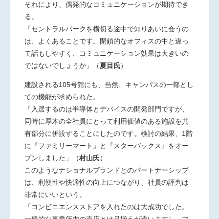
それにより、偶発的なコミュニケーションが期待でき
る。
「セントラルパークを横切る途中で知りあいに会うの
は、よくあることです。閉鎖的なオフィスの中と違っ
て話もしやすく、コミュニケーション効果は大きいの
ではないでしょうか」
（
夏目氏
）
建設される105号館にも、当然、キャンパスの一部とし
ての機能が求められた。
「入居するのは半導体とデバイスの開発部門ですが、
同時に厚木の全社員にとって利用価値のある施設を共
有部分に併設することにしたのです。検討の結果、1階
に『ファミリーマート』と『スターバックス』をオー
プンしました」
（
村山氏
）
このようなナショナルブランドとのパートナーシップ
は、利便性や快適性の向上につながり、社員の評判は
非常にいいという。
「コンビニエンスストアを入れたのは大成功でした。
一般的な事業所内の売店とは品揃えが違いますし、フ