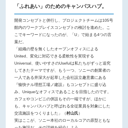
「ふれあい」のためのキャンパスハブ。
開発コンセプトと併行し、プロジェクトチームは105号
館内のワークプレイスコンセプトの検討を進めた。こ
こでキーワードになったのが、「U」で始まる4つの言
葉だ。
「組織の壁を無くしたオープンオフィスによる
United、変化に対応できる柔軟性を実現する
Universal、使いやすさのUsefulは私たちがずっと追究
してきたテーマですが、もう一つ、ソニーの創業者の
一人である井深大が起草した会社設立趣意書にある
『愉快ナル理想工場ノ建設』もコンセプトに盛り込
み、Uniqueなオフィスであることを目指したのです。
カフェやコンビニの併設もその一端ですが、ほかに
も、キャンパスハブと呼ばれる全従業員を対象にした
交流施設をつくりました」（
村山氏
）
実はここが、ソニー本社のローカルコアの原型ともな
った施設だ。その詳細を紹介しよう。