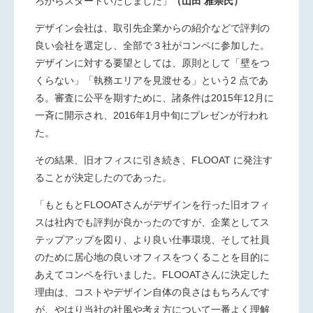
ろからスタートいたしました」
（山田 雅崇氏）
デザイン会社は、取引先企業からの紹介などで評判の
良い会社を
選定し、全部で３社がコンペに参加した。
デザインに対する要望としては、原則として「壁をつ
くらない」「執務エリアを見渡せる」という2 点であ
る。審査に公平を期すために、諸条件は2015年12月に
一斉に開示され、2016年1月中旬にプレゼンが行われ
た。
その結果、旧オフィスに引き続き、FLOOAT に発注す
ることが決定
したのであった。
「もともとFLOOATさんがデザインを行った旧オフィ
スは社内でも
評判が良かったのですが、企業としてス
テップアップを図り、より良い仕事環境、そして社員
のために居心地の良いオフィスをつくることを目的に
あえてコンペを行いました。FLOOATさんに決定した
理由は、コストやデザイン自体の良さはもちろんです
が、やはり当社の社風や考え方について一番よく理解