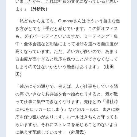
いましたから、これは社員の文化になっていると思い
ます」
（外所氏）
「私どもから見ても、Gunosyさんはそういう自由な働
き方がとても上手だと感じています。この新オフィス
も、ダイバーシティといいますか、ミーティング・集
中・全体会議など用途によって場所を選べる自由度が
高くなっています。ただ、若い方が多いので、あまり
自由度が高すぎると秩序を保つことができなくなって
しまうのではないかという懸念はあります」
（山田
氏）
「確かにその通りで、例えば、人が仕事をしている隣
の席でいきなりお弁当を食べ始めたりすると、気が散
って仕事に集中できなくなります。先ほどの『退社時
にPCをロッカーにしまう』などのルールは、まさに秩
序を保つ狙いがあります。ルールはきちんと守っても
らいますが、それにストレスを感じることのないよう
に絶えず配慮しています」
（外所氏）