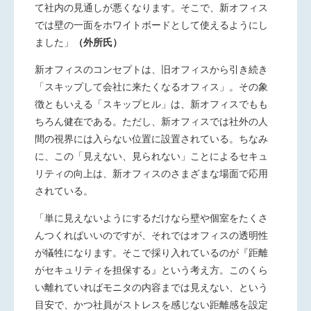
て社内の見通しが悪くなります。そこで、新オフィス
では壁の一面をホワイトボードとして使えるようにし
ました」
（外所氏）
新オフィスのコンセプトは、旧オフィスから引き続き
「スキップして会社に来たくなるオフィス」。その象
徴ともいえる「スキップヒル」は、新オフィスでもも
ちろん健在である。ただし、新オフィスでは社外の人
間の視界には入らない位置に設置されている。ちなみ
に、この「見えない、見られない」ことによるセキュ
リティの向上は、新オフィスのさまざまな場面で応用
されている。
「単に見えないようにするだけなら壁や個室をたくさ
んつくればいいのですが、それではオフィスの透明性
が犠牲になります。そこで採り入れているのが『距離
がセキュリティを担保する』という考え方。このくら
い離れていればモニタの内容までは見えない、という
目安で、かつ社員がストレスを感じない距離感を設定