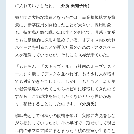
に入れていましたね」
（外所 美知子氏）
短期間に大幅な増員となったのは、事業規模拡大を背
景に、
新卒採用を開始したことが大きい。採用対象
も、技術職と総合職がほぼ半々の割合で、理系・文系
ともに積極的に採用を進めている。オフィス内の余剰
スペースを削ることで新入社員のためのデスクスペー
スを確保していったが、それにも限界が来ていた。
「もちろん、『スキップヒル』（社内のオープンスペ
ース）を潰し
てデスクを並べれば、もう少し人が増え
ても対応できたでしょう。しかし、もともと、より良
い就労環境を求めてこちらのビルに移転してきたので
すから、この環境を悪くしたくないという思いがあ
り、移転することにしたのです」
（外所氏）
移転先として何棟かの候補を挙げ、実際に内見をしな
がら検
討していったが、その半ばで、期せずして現ビ
ル内の別フロア階にまとまった面積の空室が出ること