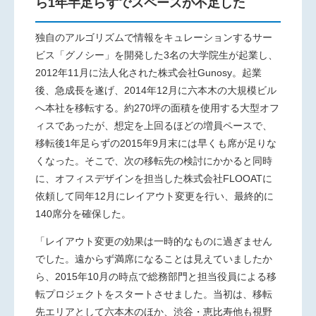
ら1年半足らずでスペースが不足した
独自のアルゴリズムで情報をキュレーションするサー
ビス
「グノシー」を開発した3名の大学院生が起業し、
2012年11月に法人化された株式会社Gunosy。起業
後、急成長を遂げ、2014年12月に六本木の大規模ビル
へ本社を移転する。約270坪の面積を使用する大型オフ
ィスであったが、想定を上回るほどの増員ペースで、
移転後1年足らずの2015年9月末には早くも席が足りな
くなった。そこで、次の移転先の検討にかかると同時
に、オフィスデザインを担当した株式会社FLOOATに
依頼して同年12月にレイアウト変更を行い、最終的に
140席分を確保した。
「レイアウト変更の効果は一時的なものに過ぎません
でした。遠
からず満席になることは見えていましたか
ら、2015年10月の時点で総務部門と担当役員による移
転プロジェクトをスタートさせました。当初は、移転
先エリアとして六本木のほか、渋谷・恵比寿他も視野