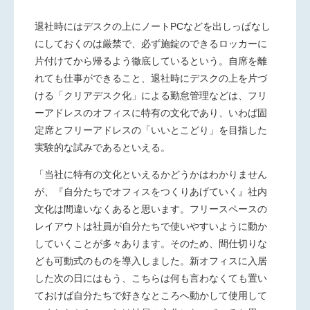
退社時にはデスクの上にノートPCなどを出しっぱなし
にしておくのは厳禁で、必ず施錠のできるロッカーに
片付けてから帰るよう徹底しているという。自席を離
れても仕事ができること、退社時にデスクの上を片づ
ける「クリアデスク化」による勤怠管理などは、フリ
ーアドレスのオフィスに特有の文化であり、いわば固
定席とフリーアドレスの「いいとこどり」を目指した
実験的な試みであるといえる。
「当社に特有の文化といえるかどうかはわかりません
が、『自分たちでオフィスをつくりあげていく』社内
文化は間違いなくあると思います。フリースペースの
レイアウトは社員が自分たちで使いやすいように動か
していくことが多々あります。そのため、間仕切りな
ども可動式のものを導入しました。新オフィスに入居
した次の日にはもう、こちらは何も言わなくても置い
ておけば自分たちで好きなところへ動かして使用して