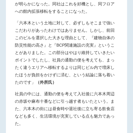
が明らかになった。同社はこれを好機とし、同フロア
への館内拡張移転をすることになった。
「六本木という土地に対して、必ずしもそこまで強い
こだわりが
あったわけではありません。しかし、前回
このビルを選択した大きな理由として、『建物自体の
防災性能の高さ』と『BCP関連施設の充実』というこ
とがありました。この部分はやはり維持していきたい
ポイントでしたし、社員の通勤の便を考えても、まっ
たく違うエリアへ移転するよりは同じビル内で増床し
たほうが負担をかけずに済む、という結論に落ち着い
たのです」
（外所氏）
社員の中には、通勤の便を考えて入社後に六本木周辺
の赤坂
や麻布十番などに引っ越す者もいたという。ま
た、六本木の街には昼食時や退社後に立ち寄る飲食店
なども多く、生活環境が充実している点も魅力であっ
た。