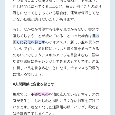
いつも同じような服を着て、同じ通勤ルートを通り、
同じ時間に帰ってくる......など、毎日が同じことの繰り
返しになってしまっている場合は、運気が停滞してな
かなか転機が訪れないことがあります。
もし、なかなか希望する仕事が見つからない、書類で
落ちてしまうことが続いている、といった場合は
身の
回りに変化を起こす
のがオススメ。新しい服を買うの
もいいですし、通勤時にいつもと違う道を通ってみる
のもいいでしょう。スキルアップを目指すなら、語学
や資格試験にチャレンジしてみるのもアリです。運気
に新しい風を吹き込むことになり、チャンスも飛躍的
に増えるでしょう。
■人間関係に変化を起こす
風水では、
不要なもの
を溜め込んでいるとマイナスの
気が発生し、じわじわと周囲に良くない影響を広げて
いきます。着なくなった通勤用の服、バッグ、靴など
は全部捨ててしまうこと。