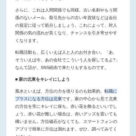
さらに、これは人間関係でも同様。古い名刺やもう関
係のないメール、取引先からの古い年賀状などは会社
の規定に従って処分しましょう。これによって、対人
関係の気の流れが良くなり、チャンスを引き寄せやす
くなります。
転職活動も、広くいえば人と人のお付き合い。「あ、
そういえば今、あの会社でこういう人を探してるよ?」
なんて話が、SNS経由で来たりもするものです。
■ 家の北東をキレイにしよう
風水といえば、方位の力を借りるのも効果的。
転職に
プラスになる方位は北東
です。家の中心から見て北東
の方位を常にキレイに保ち、赤い花を飾るといいでし
ょう。赤い花が難しい場合は、赤いグッズを置いても
構いません。方位磁石がなくても、スマートフォンの
アプリで簡単に方位は測れます。ぜひ、調べてみてく